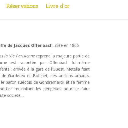
Réservations
Livre d’or
uffe de Jacques Offenbach
, créé en 1866
ns la Vie Parisienne
reprend la majeure partie de
trame est racontée par Offenbach lui-même
ants : arrivée à la gare de l’Ouest, Metella feint
 de Gardefeu et Bobinet, ses anciens amants.
n, le baron suédois de Gondremarck et sa femme
ottier multipliant les péripéties pour se faire
aute société…