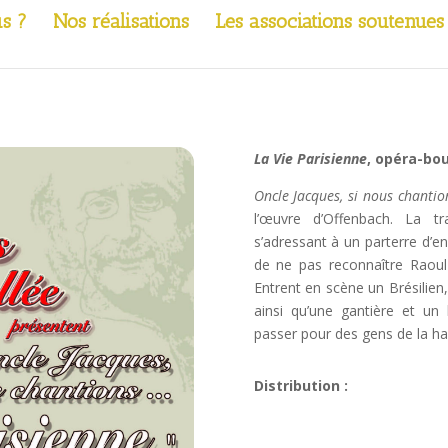
s ?
Nos réalisations
Les associations soutenues
La Vie Parisienne
, opéra-bo
Oncle Jacques, si nous chantio
l’œuvre d’Offenbach. La 
s’adressant à un parterre d’enf
de ne pas reconnaître Raoul
Entrent en scène un Brésilie
ainsi qu’une gantière et un b
passer pour des gens de la h
Distribution :